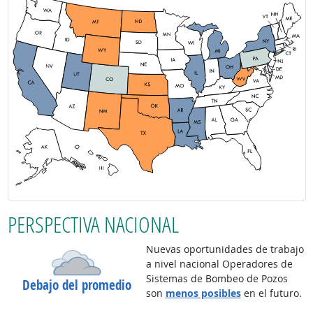
PERSPECTIVA NACIONAL
Nuevas oportunidades de trabajo
a nivel nacional Operadores de
Sistemas de Bombeo de Pozos
Debajo del promedio
son
menos posibles
en el futuro.