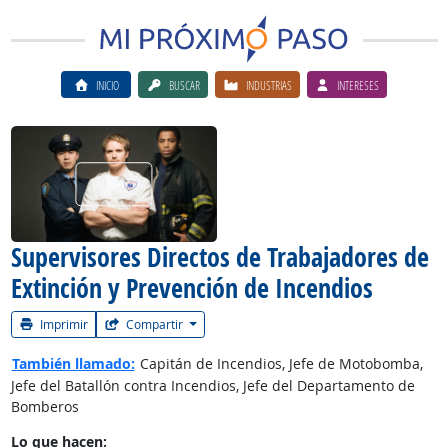
INICIO
BUSCAR
INDUSTRIAS
INTERESES
Ver el vίdeo de la carrera
Supervisores Directos de Trabajadores de
Extinción y Prevención de Incendios
Imprimir
Compartir
También llamado:
Capitán de Incendios, Jefe de Motobomba,
Jefe del Batallón contra Incendios, Jefe del Departamento de
Bomberos
Lo que hacen: