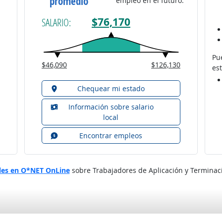
promedio
empleo en el futuro.
$76,170
SALARIO:
Pu
$46,090
$126,130
est
Chequear mi estado
Información sobre salario
local
Encontrar empleos
les en O*NET OnLine
sobre Trabajadores de Aplicación y Terminaci