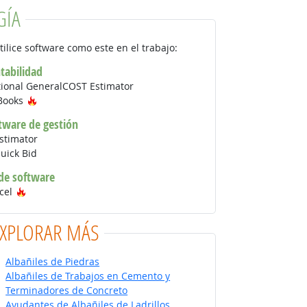
GÍA
tilice software como este en el trabajo:
tabilidad
tional GeneralCOST Estimator
Tecnología de moda
kBooks
tware de gestión
stimator
uick Bid
 de software
Tecnología de moda
xcel
EXPLORAR MÁS
Albañiles de Piedras
Albañiles de Trabajos en Cemento y
Terminadores de Concreto
Ayudantes de Albañiles de Ladrillos,