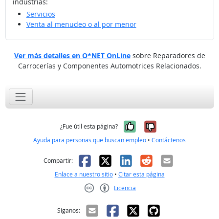
industrias:
Servicios
Venta al menudeo o al por menor
Ver más detalles en O*NET OnLine
sobre Reparadores de
Carrocerías y Componentes Automotrices Relacionados.
Sí, fue útil
No, no fue út
¿Fue útil esta página?
Ayuda para personas que buscan empleo
•
Contáctenos
Facebook
X
LinkedIn
Reddit
Correo el
Compartir:
Enlace a nuestro sitio
•
Citar esta página
Licencia
Creative Commons CC-BY
Síganos: