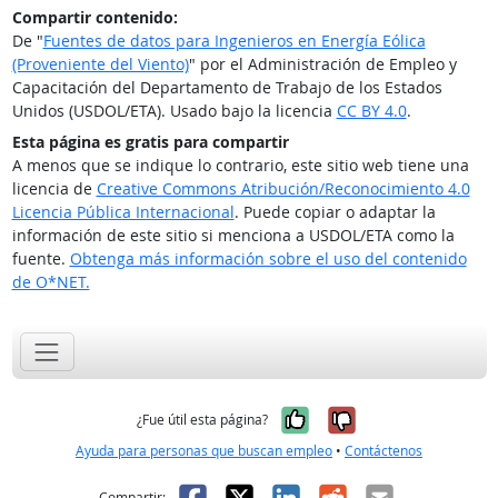
Compartir contenido:
De "
Fuentes de datos para Ingenieros en Energía Eólica
(Proveniente del Viento)
" por el Administración de Empleo y
Capacitación del Departamento de Trabajo de los Estados
Unidos (USDOL/ETA). Usado bajo la licencia
CC BY 4.0
.
Esta página es gratis para compartir
A menos que se indique lo contrario, este sitio web tiene una
licencia de
Creative Commons Atribución/Reconocimiento 4.0
Licencia Pública Internacional
. Puede copiar o adaptar la
información de este sitio si menciona a USDOL/ETA como la
fuente.
Obtenga más información sobre el uso del contenido
de O*NET.
Sí, fue útil
No, no fue út
¿Fue útil esta página?
Ayuda para personas que buscan empleo
•
Contáctenos
Facebook
X
LinkedIn
Reddit
Correo el
Compartir: