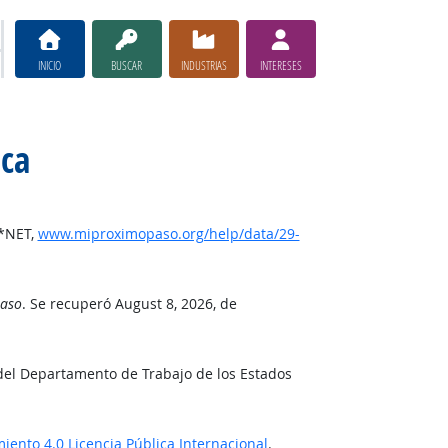
INICIO
BUSCAR
INDUSTRIAS
INTERESES
ica
O*NET,
www.miproximopaso.org/help/data/29-
Paso
. Se recuperó August 8, 2026, de
del Departamento de Trabajo de los Estados
ento 4.0 Licencia Pública Internacional
.