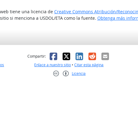
o web tiene una licencia de
Creative Commons Atribución/Reconocimi
 sitio si menciona a USDOL/ETA como la fuente.
Obtenga más inform
l
 fue útil
Facebook
X
LinkedIn
Reddit
Correo el
Compartir:
nos
Enlace a nuestro sitio
•
Citar esta página
Licencia
Creative Commons CC-BY