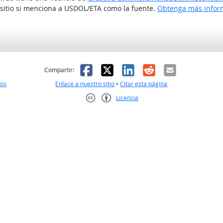
 sitio si menciona a USDOL/ETA como la fuente.
Obtenga más inform
l
 fue útil
Facebook
X
LinkedIn
Reddit
Correo el
Compartir:
nos
Enlace a nuestro sitio
•
Citar esta página
Licencia
Creative Commons CC-BY