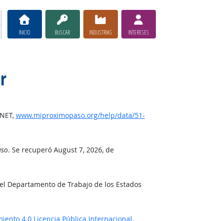
INICIO
BUSCAR
INDUSTRIAS
INTERESES
r
*NET,
www.miproximopaso.org/help/data/51-
aso
. Se recuperó August 7, 2026, de
del Departamento de Trabajo de los Estados
ento 4.0 Licencia Pública Internacional
.