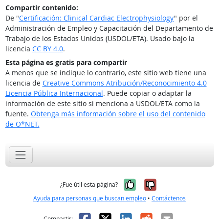
Compartir contenido:
De "
Certificación: Clinical Cardiac Electrophysiology
" por el
Administración de Empleo y Capacitación del Departamento de
Trabajo de los Estados Unidos (USDOL/ETA). Usado bajo la
licencia
CC BY 4.0
.
Esta página es gratis para compartir
A menos que se indique lo contrario, este sitio web tiene una
licencia de
Creative Commons Atribución/Reconocimiento 4.0
Licencia Pública Internacional
. Puede copiar o adaptar la
información de este sitio si menciona a USDOL/ETA como la
fuente.
Obtenga más información sobre el uso del contenido
de O*NET.
Sí, fue útil
No, no fue út
¿Fue útil esta página?
Ayuda para personas que buscan empleo
•
Contáctenos
Facebook
X
LinkedIn
Reddit
Correo el
Compartir: