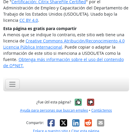
De "
Certificación: Citrix ShareFile Certified
" por el
Administración de Empleo y Capacitación del Departamento de
Trabajo de los Estados Unidos (USDOL/ETA). Usado bajo la
licencia
CC BY 4.0
.
Esta página es gratis para compartir
A menos que se indique lo contrario, este sitio web tiene una
licencia de
Creative Commons Atribución/Reconocimiento 4.0
Licencia Pública Internacional
. Puede copiar o adaptar la
información de este sitio si menciona a USDOL/ETA como la
fuente.
Obtenga más información sobre el uso del contenido
de O*NET.
Sí, fue útil
No, no fue út
¿Fue útil esta página?
Ayuda para personas que buscan empleo
•
Contáctenos
Facebook
X
LinkedIn
Reddit
Correo el
Compartir:
Enlace a nuestro sitio
•
Citar esta página