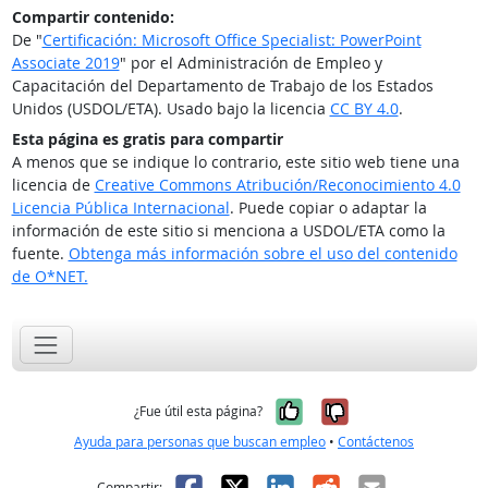
Compartir contenido:
De "
Certificación: Microsoft Office Specialist: PowerPoint
Associate 2019
" por el Administración de Empleo y
Capacitación del Departamento de Trabajo de los Estados
Unidos (USDOL/ETA). Usado bajo la licencia
CC BY 4.0
.
Esta página es gratis para compartir
A menos que se indique lo contrario, este sitio web tiene una
licencia de
Creative Commons Atribución/Reconocimiento 4.0
Licencia Pública Internacional
. Puede copiar o adaptar la
información de este sitio si menciona a USDOL/ETA como la
fuente.
Obtenga más información sobre el uso del contenido
de O*NET.
Sí, fue útil
No, no fue út
¿Fue útil esta página?
Ayuda para personas que buscan empleo
•
Contáctenos
Facebook
X
LinkedIn
Reddit
Correo el
Compartir: