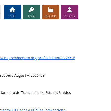
INICIO
BUSCAR
INDUSTRIAS
INTERESES
w.miproximopaso.org/profile/certinfo/2265-B
.
recuperó August 6, 2026, de
rtamento de Trabajo de los Estados Unidos
ento 4.0 Licencia Pública Internacional
.