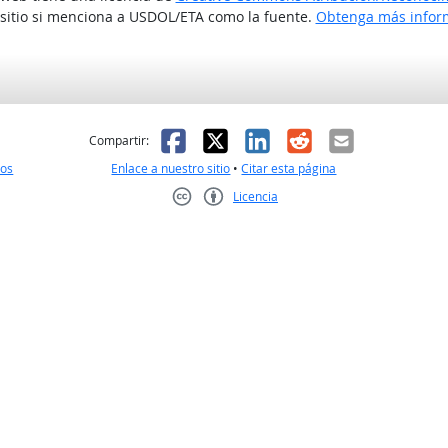
 sitio si menciona a USDOL/ETA como la fuente.
Obtenga más inform
l
 fue útil
Facebook
X
LinkedIn
Reddit
Correo el
Compartir:
nos
Enlace a nuestro sitio
•
Citar esta página
Licencia
Creative Commons CC-BY