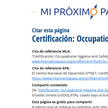
Citar esta página
Certificación: Occupat
Cita de referencia MLA:
“Certificación: Occupational Hygiene and Safet
www.miproximopaso.org/profile/certinfo/8102-
Cita de referencia APA:
El Centro Nacional de Desarrollo O*NET. Certi
https://www.miproximopaso.org/profile/certinf
Compartir contenido:
De "
Certificación: Occupational Hygiene and Sa
Estados Unidos (USDOL/ETA). Usado bajo la lic
Esta página es gratis para compartir
A menos que se indique lo contrario, este siti