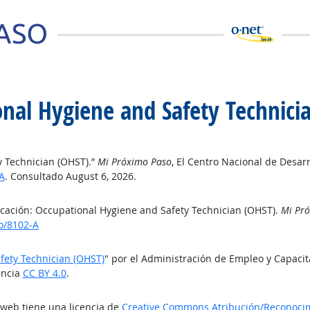
ional Hygiene and Safety Technici
y Technician (OHST).”
Mi Próximo Paso
, El Centro Nacional de Desar
A
. Consultado August 6, 2026.
ficación: Occupational Hygiene and Safety Technician (OHST).
Mi Pr
o/8102-A
fety Technician (OHST)
" por el Administración de Empleo y Capaci
encia
CC BY 4.0
.
o web tiene una licencia de
Creative Commons Atribución/Reconocimi