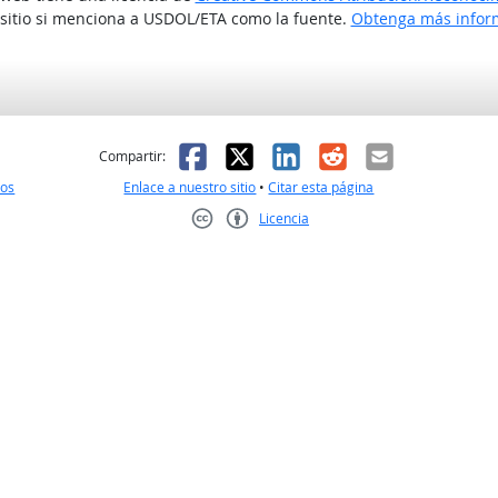
 sitio si menciona a USDOL/ETA como la fuente.
Obtenga más inform
l
 fue útil
Facebook
X
LinkedIn
Reddit
Correo el
Compartir:
nos
Enlace a nuestro sitio
•
Citar esta página
Licencia
Creative Commons CC-BY