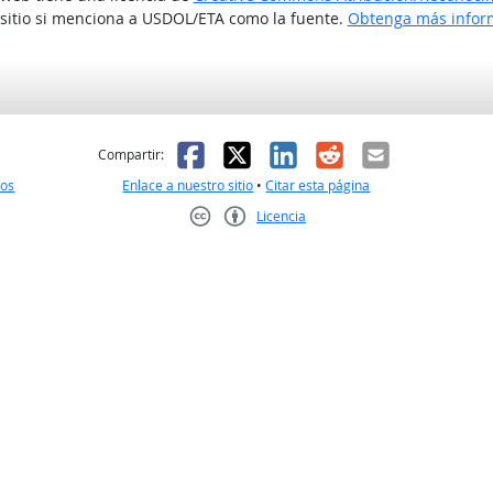
 sitio si menciona a USDOL/ETA como la fuente.
Obtenga más inform
l
 fue útil
Facebook
X
LinkedIn
Reddit
Correo el
Compartir:
nos
Enlace a nuestro sitio
•
Citar esta página
Licencia
Creative Commons CC-BY