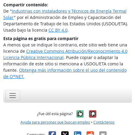
Compartir contenido:
De "
Industrias con Instaladores y Técnicos de Energía Termal
Solar
" por el Administración de Empleo y Capacitación del
Departamento de Trabajo de los Estados Unidos (USDOL/ETA).
Usado bajo la licencia
CC BY 4.0
.
Esta página es gratis para compartir
A menos que se indique lo contrario, este sitio web tiene una
licencia de
Creative Commons Atribución/Reconocimiento 4.0
Licencia Pública Internacional
. Puede copiar o adaptar la
información de este sitio si menciona a USDOL/ETA como la
fuente.
Obtenga más información sobre el uso del contenido
de O*NET.
Sí, fue útil
No, no fue út
¿Fue útil esta página?
Ayuda para personas que buscan empleo
•
Contáctenos
Facebook
X
LinkedIn
Reddit
Correo el
Compartir: