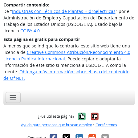
Compartir contenido:
De "
Industrias con Técnicos de Plantas Hidroeléctricas
" por el
Administración de Empleo y Capacitación del Departamento de
Trabajo de los Estados Unidos (USDOL/ETA). Usado bajo la
licencia
CC BY 4.0
.
Esta página es gratis para compartir
A menos que se indique lo contrario, este sitio web tiene una
licencia de
Creative Commons Atribución/Reconocimiento 4.0
Licencia Pública Internacional
. Puede copiar o adaptar la
información de este sitio si menciona a USDOL/ETA como la
fuente.
Obtenga más información sobre el uso del contenido
de O*NET.
Sí, fue útil
No, no fue út
¿Fue útil esta página?
Ayuda para personas que buscan empleo
•
Contáctenos
Facebook
X
LinkedIn
Reddit
Correo el
Compartir: