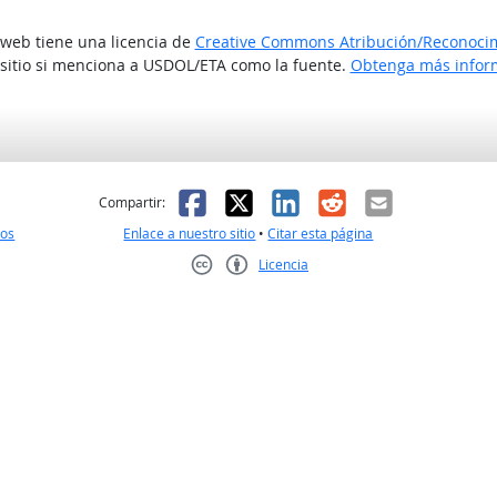
o web tiene una licencia de
Creative Commons Atribución/Reconocimi
 sitio si menciona a USDOL/ETA como la fuente.
Obtenga más inform
l
 fue útil
Facebook
X
LinkedIn
Reddit
Correo el
Compartir:
nos
Enlace a nuestro sitio
•
Citar esta página
Licencia
Creative Commons CC-BY