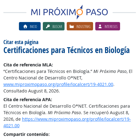
INICIO
BUSCAR
INDUSTRIAS
INTERESES
Citar esta página
Certificaciones para Técnicos en Biología
Cita de referencia MLA:
“Certificaciones para Técnicos en Biología.”
Mi Próximo Paso
, El
Centro Nacional de Desarrollo O*NET,
www.miproximopaso.org/profile/localcert/19-4021.00
.
Consultado August 8, 2026.
Cita de referencia APA:
El Centro Nacional de Desarrollo O*NET. Certificaciones para
Técnicos en Biología.
Mi Próximo Paso
. Se recuperó August 8,
2026, de
https://www.miproximopaso.org/profile/localcert/19-
4021.00
Compartir contenido: