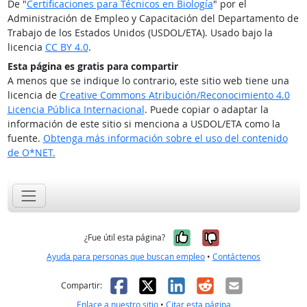
De "
Certificaciones para Técnicos en Biología
" por el
Administración de Empleo y Capacitación del Departamento de
Trabajo de los Estados Unidos (USDOL/ETA). Usado bajo la
licencia
CC BY 4.0
.
Esta página es gratis para compartir
A menos que se indique lo contrario, este sitio web tiene una
licencia de
Creative Commons Atribución/Reconocimiento 4.0
Licencia Pública Internacional
. Puede copiar o adaptar la
información de este sitio si menciona a USDOL/ETA como la
fuente.
Obtenga más información sobre el uso del contenido
de O*NET.
Sí, fue útil
No, no fue út
¿Fue útil esta página?
Ayuda para personas que buscan empleo
•
Contáctenos
Facebook
X
LinkedIn
Reddit
Correo el
Compartir:
Enlace a nuestro sitio
•
Citar esta página