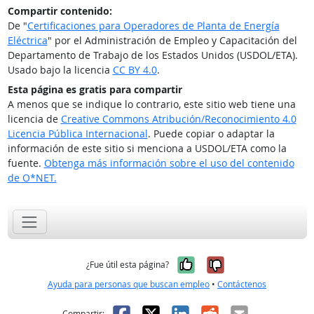
Compartir contenido:
De "
Certificaciones para Operadores de Planta de Energía
Eléctrica
" por el Administración de Empleo y Capacitación del
Departamento de Trabajo de los Estados Unidos (USDOL/ETA).
Usado bajo la licencia
CC BY 4.0
.
Esta página es gratis para compartir
A menos que se indique lo contrario, este sitio web tiene una
licencia de
Creative Commons Atribución/Reconocimiento 4.0
Licencia Pública Internacional
. Puede copiar o adaptar la
información de este sitio si menciona a USDOL/ETA como la
fuente.
Obtenga más información sobre el uso del contenido
de O*NET.
Sí, fue útil
No, no fue út
¿Fue útil esta página?
Ayuda para personas que buscan empleo
•
Contáctenos
Facebook
X
LinkedIn
Reddit
Correo el
Compartir: