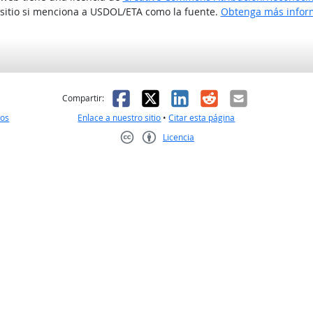
 sitio si menciona a USDOL/ETA como la fuente.
Obtenga más inform
l
 fue útil
Facebook
X
LinkedIn
Reddit
Correo el
Compartir:
nos
Enlace a nuestro sitio
•
Citar esta página
Licencia
Creative Commons CC-BY