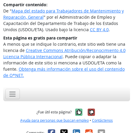
Compartir contenido:
De "
Mapa del estado para Trabajadores de Mantenimiento y
Reparación, General
" por el Administración de Empleo y
Capacitación del Departamento de Trabajo de los Estados
Unidos (USDOL/ETA). Usado bajo la licencia
CC BY 4.0
.
Esta página es gratis para compartir
A menos que se indique lo contrario, este sitio web tiene una
licencia de
Creative Commons Atribución/Reconocimiento 4.0
Licencia Pública Internacional
. Puede copiar o adaptar la
información de este sitio si menciona a USDOL/ETA como la
fuente.
Obtenga más información sobre el uso del contenido
de O*NET.
Sí, fue útil
No, no fue út
¿Fue útil esta página?
Ayuda para personas que buscan empleo
•
Contáctenos
Facebook
X
LinkedIn
Reddit
Correo el
Compartir: