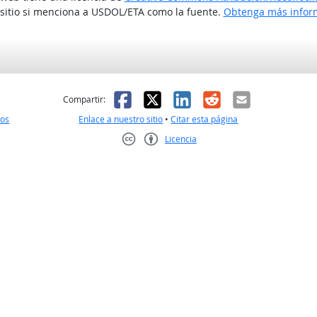
 sitio si menciona a USDOL/ETA como la fuente.
Obtenga más inform
l
 fue útil
Facebook
X
LinkedIn
Reddit
Correo el
Compartir:
nos
Enlace a nuestro sitio
•
Citar esta página
Licencia
Creative Commons CC-BY