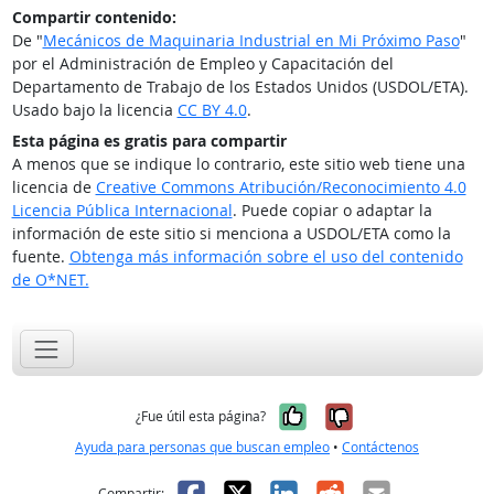
Compartir contenido:
De "
Mecánicos de Maquinaria Industrial en Mi Próximo Paso
"
por el Administración de Empleo y Capacitación del
Departamento de Trabajo de los Estados Unidos (USDOL/ETA).
Usado bajo la licencia
CC BY 4.0
.
Esta página es gratis para compartir
A menos que se indique lo contrario, este sitio web tiene una
licencia de
Creative Commons Atribución/Reconocimiento 4.0
Licencia Pública Internacional
. Puede copiar o adaptar la
información de este sitio si menciona a USDOL/ETA como la
fuente.
Obtenga más información sobre el uso del contenido
de O*NET.
Sí, fue útil
No, no fue út
¿Fue útil esta página?
Ayuda para personas que buscan empleo
•
Contáctenos
Facebook
X
LinkedIn
Reddit
Correo el
Compartir: