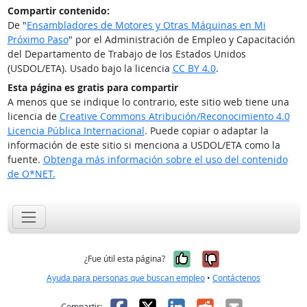
Compartir contenido:
De "
Ensambladores de Motores y Otras Máquinas en Mi
Próximo Paso
" por el Administración de Empleo y Capacitación
del Departamento de Trabajo de los Estados Unidos
(USDOL/ETA). Usado bajo la licencia
CC BY 4.0
.
Esta página es gratis para compartir
A menos que se indique lo contrario, este sitio web tiene una
licencia de
Creative Commons Atribución/Reconocimiento 4.0
Licencia Pública Internacional
. Puede copiar o adaptar la
información de este sitio si menciona a USDOL/ETA como la
fuente.
Obtenga más información sobre el uso del contenido
de O*NET.
Sí, fue útil
No, no fue út
¿Fue útil esta página?
Ayuda para personas que buscan empleo
•
Contáctenos
Facebook
X
LinkedIn
Reddit
Correo el
Compartir: