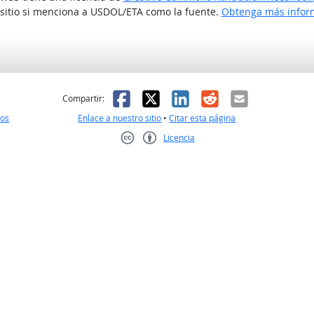
 sitio si menciona a USDOL/ETA como la fuente.
Obtenga más inform
l
 fue útil
Facebook
X
LinkedIn
Reddit
Correo el
Compartir:
nos
Enlace a nuestro sitio
•
Citar esta página
Licencia
Creative Commons CC-BY