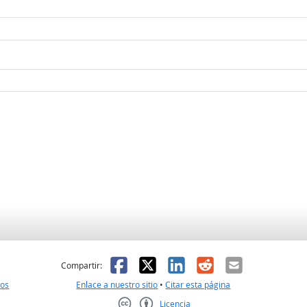
l
 fue útil
Facebook
X
LinkedIn
Reddit
Correo el
Compartir:
nos
Enlace a nuestro sitio
•
Citar esta página
Licencia