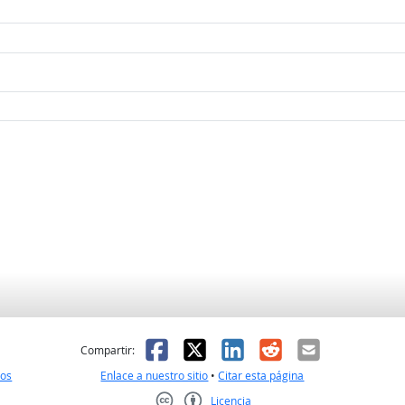
l
 fue útil
Facebook
X
LinkedIn
Reddit
Correo el
Compartir:
nos
Enlace a nuestro sitio
•
Citar esta página
Licencia