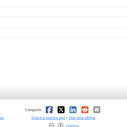
l
 fue útil
Facebook
X
LinkedIn
Reddit
Correo el
Compartir:
nos
Enlace a nuestro sitio
•
Citar esta página
Licencia