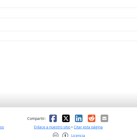
l
 fue útil
Facebook
X
LinkedIn
Reddit
Correo el
Compartir:
nos
Enlace a nuestro sitio
•
Citar esta página
Licencia