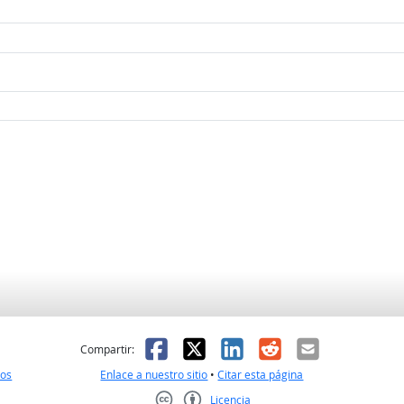
l
 fue útil
Facebook
X
LinkedIn
Reddit
Correo el
Compartir:
nos
Enlace a nuestro sitio
•
Citar esta página
Licencia