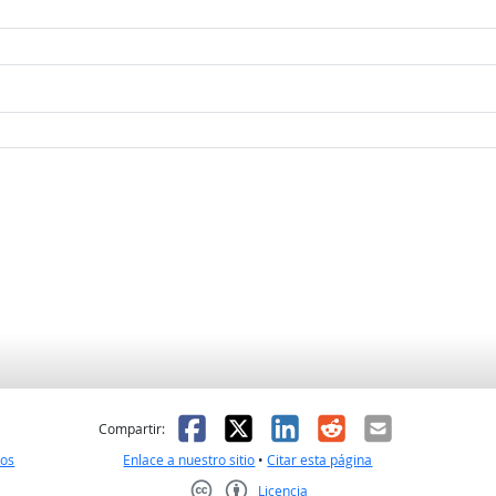
l
 fue útil
Facebook
X
LinkedIn
Reddit
Correo el
Compartir:
nos
Enlace a nuestro sitio
•
Citar esta página
Licencia