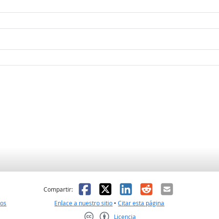
l
 fue útil
Facebook
X
LinkedIn
Reddit
Correo el
Compartir:
nos
Enlace a nuestro sitio
•
Citar esta página
Licencia