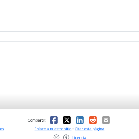
l
 fue útil
Facebook
X
LinkedIn
Reddit
Correo el
Compartir:
nos
Enlace a nuestro sitio
•
Citar esta página
Licencia