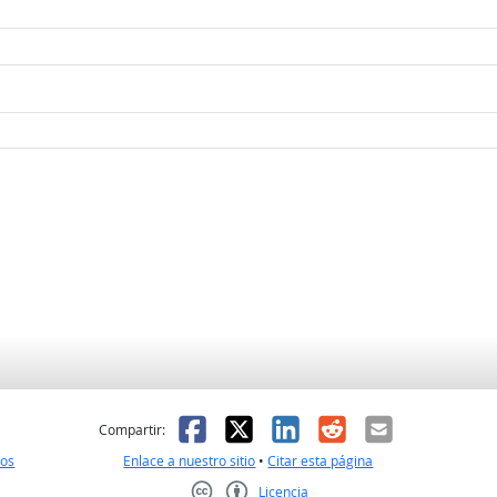
l
 fue útil
Facebook
X
LinkedIn
Reddit
Correo el
Compartir:
nos
Enlace a nuestro sitio
•
Citar esta página
Licencia