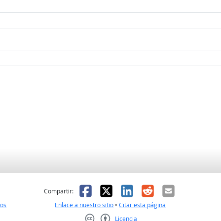
l
 fue útil
Facebook
X
LinkedIn
Reddit
Correo el
Compartir:
nos
Enlace a nuestro sitio
•
Citar esta página
Licencia