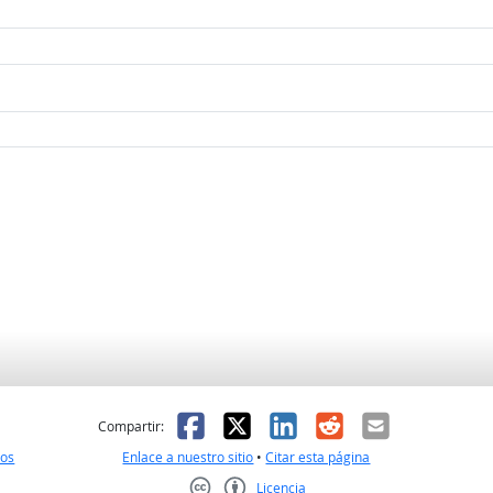
l
 fue útil
Facebook
X
LinkedIn
Reddit
Correo el
Compartir:
nos
Enlace a nuestro sitio
•
Citar esta página
Licencia