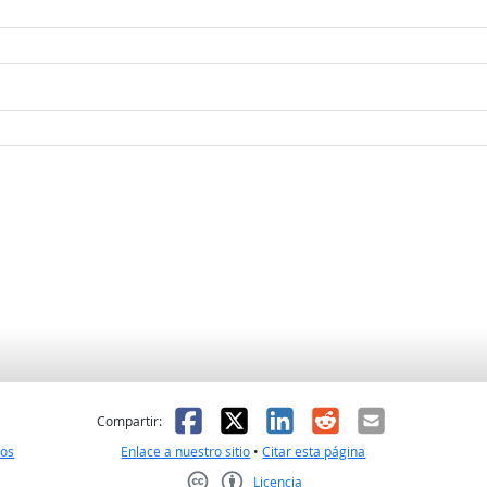
l
 fue útil
Facebook
X
LinkedIn
Reddit
Correo el
Compartir:
nos
Enlace a nuestro sitio
•
Citar esta página
Licencia