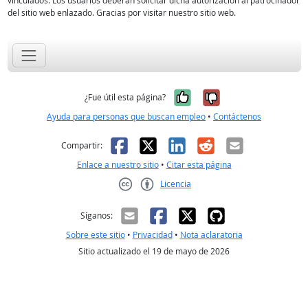
vinculados. Los usuarios deberán solicitar dicha autorización al patrocinador
del sitio web enlazado. Gracias por visitar nuestro sitio web.
Sí, fue útil
No, no fue út
¿Fue útil esta página?
Ayuda para personas que buscan empleo
•
Contáctenos
Facebook
X
LinkedIn
Reddit
Correo el
Compartir:
Enlace a nuestro sitio
•
Citar esta página
Licencia
Creative Commons CC-BY
Síganos:
Sobre este sitio
•
Privacidad
•
Nota aclaratoria
Sitio actualizado el 19 de mayo de 2026