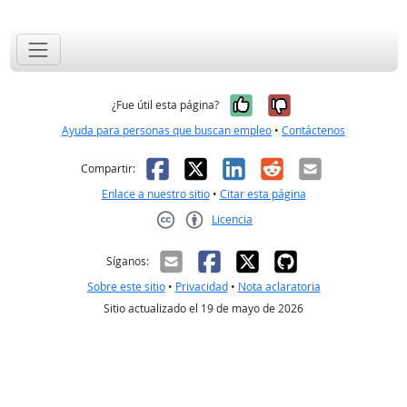
Sí, fue útil
No, no fue út
¿Fue útil esta página?
Ayuda para personas que buscan empleo
•
Contáctenos
Facebook
X
LinkedIn
Reddit
Correo el
Compartir:
Enlace a nuestro sitio
•
Citar esta página
Licencia
Creative Commons CC-BY
Síganos:
Sobre este sitio
•
Privacidad
•
Nota aclaratoria
Sitio actualizado el 19 de mayo de 2026