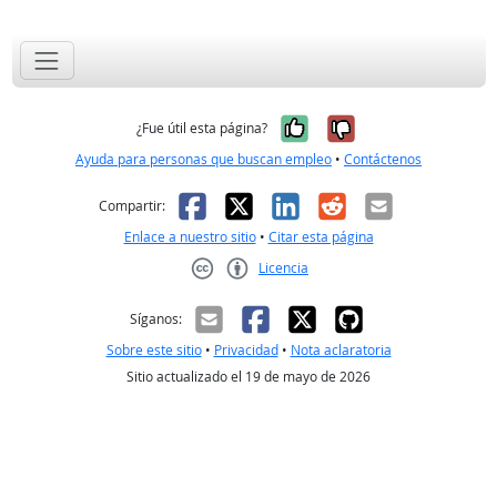
Sí, fue útil
No, no fue út
¿Fue útil esta página?
Ayuda para personas que buscan empleo
•
Contáctenos
Facebook
X
LinkedIn
Reddit
Correo el
Compartir:
Enlace a nuestro sitio
•
Citar esta página
Licencia
Creative Commons CC-BY
Síganos:
Sobre este sitio
•
Privacidad
•
Nota aclaratoria
Sitio actualizado el 19 de mayo de 2026