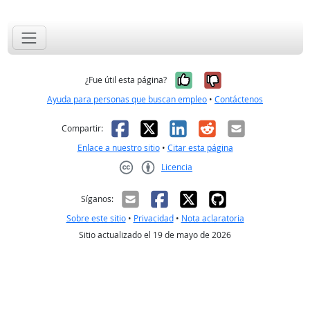
Sí, fue útil
No, no fue út
¿Fue útil esta página?
Ayuda para personas que buscan empleo
•
Contáctenos
Facebook
X
LinkedIn
Reddit
Correo el
Compartir:
Enlace a nuestro sitio
•
Citar esta página
Licencia
Creative Commons CC-BY
Síganos:
Sobre este sitio
•
Privacidad
•
Nota aclaratoria
Sitio actualizado el 19 de mayo de 2026