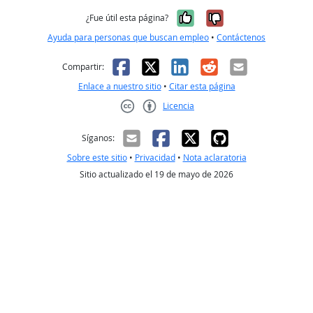
Sí, fue útil
No, no fue út
¿Fue útil esta página?
Ayuda para personas que buscan empleo
•
Contáctenos
Facebook
X
LinkedIn
Reddit
Correo el
Compartir:
Enlace a nuestro sitio
•
Citar esta página
Licencia
Creative Commons CC-BY
Síganos:
Sobre este sitio
•
Privacidad
•
Nota aclaratoria
Sitio actualizado el 19 de mayo de 2026