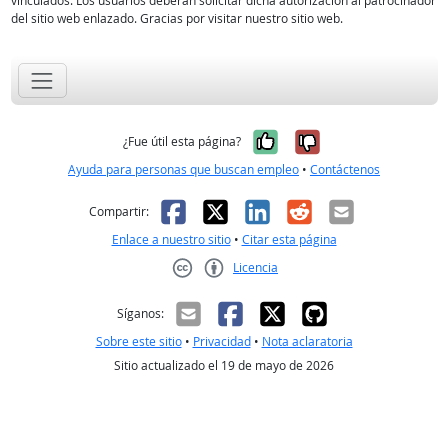
vinculados. Los usuarios deberán solicitar dicha autorización al patrocinador
del sitio web enlazado. Gracias por visitar nuestro sitio web.
Sí, fue útil
No, no fue út
¿Fue útil esta página?
Ayuda para personas que buscan empleo
•
Contáctenos
Facebook
X
LinkedIn
Reddit
Correo el
Compartir:
Enlace a nuestro sitio
•
Citar esta página
Licencia
Creative Commons CC-BY
Síganos:
Sobre este sitio
•
Privacidad
•
Nota aclaratoria
Sitio actualizado el 19 de mayo de 2026