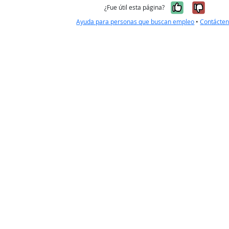
Sí, fue úti
No, no
¿Fue útil esta página?
Ayuda para personas que buscan empleo
•
Contácte