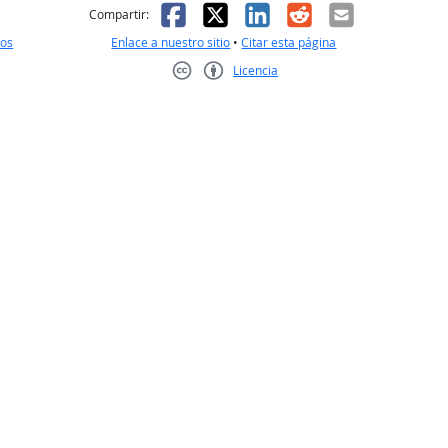
l
 fue útil
Facebook
X
LinkedIn
Reddit
Correo el
Compartir:
nos
Enlace a nuestro sitio
•
Citar esta página
Licencia
Creative Commons CC-BY