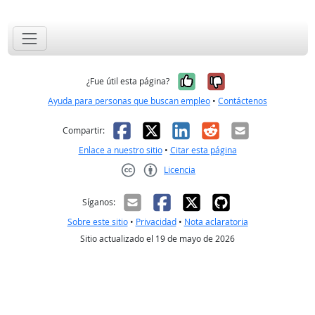
Sí, fue útil
No, no fue út
¿Fue útil esta página?
Ayuda para personas que buscan empleo
•
Contáctenos
Facebook
X
LinkedIn
Reddit
Correo el
Compartir:
Enlace a nuestro sitio
•
Citar esta página
Licencia
Creative Commons CC-BY
Síganos:
Sobre este sitio
•
Privacidad
•
Nota aclaratoria
Sitio actualizado el 19 de mayo de 2026