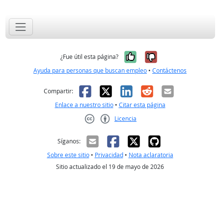
Sí, fue útil
No, no fue út
¿Fue útil esta página?
Ayuda para personas que buscan empleo
•
Contáctenos
Facebook
X
LinkedIn
Reddit
Correo el
Compartir:
Enlace a nuestro sitio
•
Citar esta página
Licencia
Creative Commons CC-BY
Síganos:
Sobre este sitio
•
Privacidad
•
Nota aclaratoria
Sitio actualizado el 19 de mayo de 2026