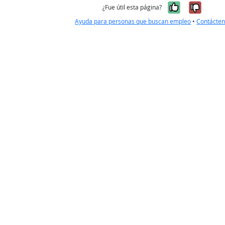
Sí, fue úti
No, no
¿Fue útil esta página?
Ayuda para personas que buscan empleo
•
Contácte