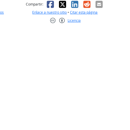
l
 fue útil
Facebook
X
LinkedIn
Reddit
Correo el
Compartir:
nos
Enlace a nuestro sitio
•
Citar esta página
Licencia
Creative Commons CC-BY