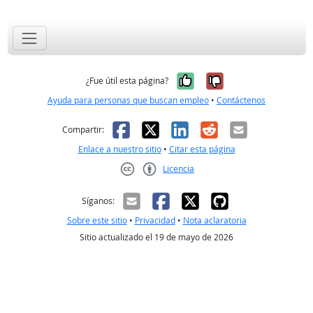
Sí, fue útil
No, no fue út
¿Fue útil esta página?
Ayuda para personas que buscan empleo
•
Contáctenos
Facebook
X
LinkedIn
Reddit
Correo el
Compartir:
Enlace a nuestro sitio
•
Citar esta página
Licencia
Creative Commons CC-BY
Síganos:
Sobre este sitio
•
Privacidad
•
Nota aclaratoria
Sitio actualizado el 19 de mayo de 2026