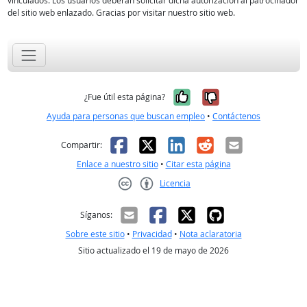
vinculados. Los usuarios deberán solicitar dicha autorización al patrocinador
del sitio web enlazado. Gracias por visitar nuestro sitio web.
Sí, fue útil
No, no fue út
¿Fue útil esta página?
Ayuda para personas que buscan empleo
•
Contáctenos
Facebook
X
LinkedIn
Reddit
Correo el
Compartir:
Enlace a nuestro sitio
•
Citar esta página
Licencia
Creative Commons CC-BY
Síganos:
Sobre este sitio
•
Privacidad
•
Nota aclaratoria
Sitio actualizado el 19 de mayo de 2026