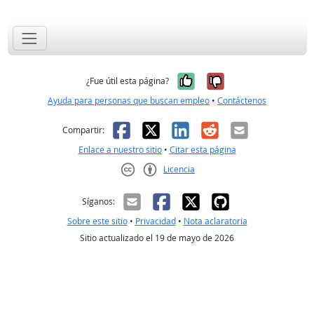
Sí, fue útil
No, no fue út
¿Fue útil esta página?
Ayuda para personas que buscan empleo
•
Contáctenos
Facebook
X
LinkedIn
Reddit
Correo el
Compartir:
Enlace a nuestro sitio
•
Citar esta página
Licencia
Creative Commons CC-BY
Síganos:
Sobre este sitio
•
Privacidad
•
Nota aclaratoria
Sitio actualizado el 19 de mayo de 2026